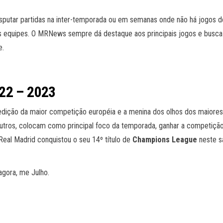
isputar partidas na inter-temporada ou em semanas onde não há jogos d
 equipes. O MRNews sempre dá destaque aos principais jogos e busca a 
e.
2 – 2023
edição da maior competição européia e a menina dos olhos dos maiores c
 outros, colocam como principal foco da temporada, ganhar a competiç
eal Madrid conquistou o seu 14º título de
Champions League
neste sá
ora, me Julho.