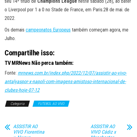
seu 14º título de
Champions League
neste sábado (28), ao bater
o Liverpool por 1 a 0 no Stade de France, em Paris.28 de mai. de
2022.
Os demais
campeonatos Europeus
também começam agora, me
Julho.
Compartilhe isso:
TV MRNews Não perca também:
Fonte:
mrnews.com.br/index.php/2022/12/07/assistir-ao-vivo-
antalyaspor-x-napoli-com-imagens-amistoso-internacional-de-
clubes-hoje-07-12
Categoria
FUTEBOL AO VIVO
ASSISTIR AO
ASSISTIR AO
VIVO Fiorentina
VIVO Cádiz x