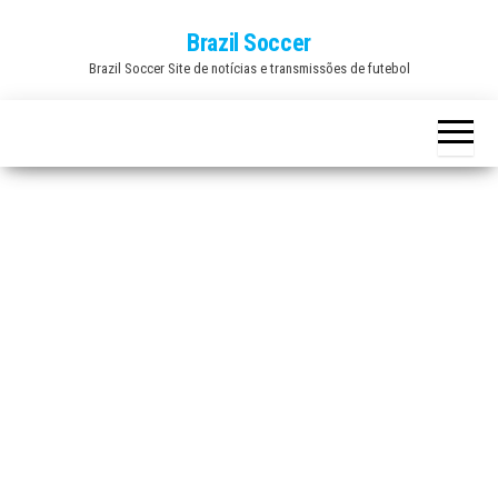
Skip
Brazil Soccer
to
Brazil Soccer Site de notícias e transmissões de futebol
the
content