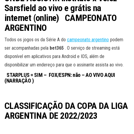
Sarsfield ao vivo e grátis na
internet (online) CAMPEONATO
ARGENTINO
Todos os jogos os da Série A do
campeonato argentino
podem
ser acompanhadas pela
bet365
. O serviço de streaming está
disponível em aplicativos para Android e IOS, além de
disponibilizar um endereço para que o assinante assista ao vivo.
STARPLUS = SIM – FOX/ESPN: não – AO VIVO AQUI
(NARRAÇÃO )
CLASSIFICAÇÃO DA COPA DA LIGA
ARGENTINA DE 2022/2023