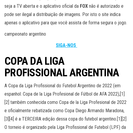
seja a TV aberta e o aplicativo oficial da
FOX
não é autorizado e
pode ser ilegal a distribuição de imagens. Por isto o site indica
apenas o aplicativo para que você assista de forma segura o jogo.
campeonato argentino
SIGA-NOS
COPA DA LIGA
PROFISSIONAL ARGENTINA
A Copa da Liga Profissional do Futebol Argentino de 2022 (em
espanhol: Copa de la Liga Profesional de Fútbol de AFA 2022),[1]
[2] também conhecida como Copa de la Liga Profesional de 2022
e oficialmente rebatizada como Copa Diego Armando Maradona,
[3][4] é a TERCEIRA edição dessa copa do futebol argentino.[1][2]
O torneio é organizado pela Liga Profissional de Futebol (LPF) da