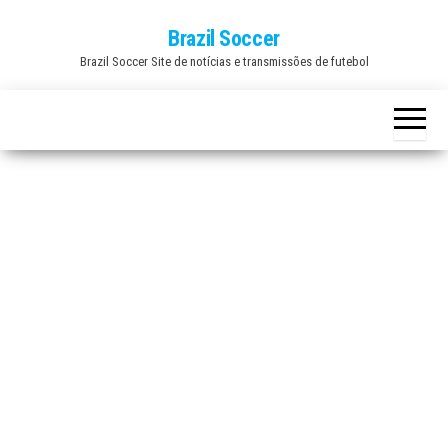
Skip
Brazil Soccer
to
Brazil Soccer Site de notícias e transmissões de futebol
the
content