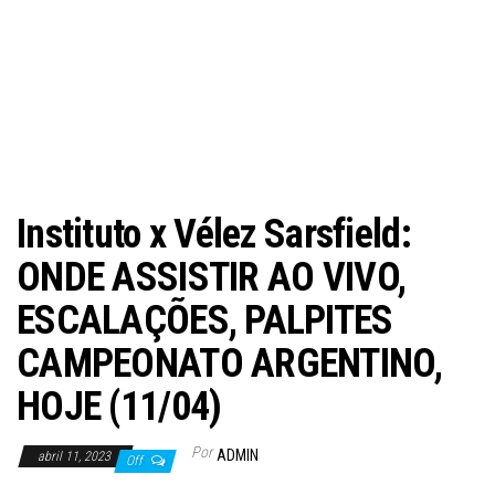
Instituto x Vélez Sarsfield:
ONDE ASSISTIR AO VIVO,
ESCALAÇÕES, PALPITES
CAMPEONATO ARGENTINO,
HOJE (11/04)
Por
ADMIN
abril 11, 2023
Off