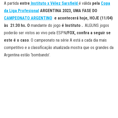
A partida
entre
Instituto x Vélez Sarsfield
é válida
pela
Copa
da Liga Profesional
ARGENTINA 2023, UMA FASE DO
CAMPEONATO ARGENTINO
e acontecerá hoje, HOJE (11/04)
às 21:30 hs. O
mandante do jogo
é Instituto
.
ALGUNS jogos
poderão ser vistos ao vivo pela ESPN
/FOX, confira a seguir se
este é o caso
. O campeonato na série A está a cada dia mais
competitivo e a classificação atualizada mostra que os grandes da
Argentina estão ‘bombando’.