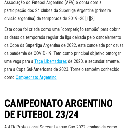
Associação do Futebol Argentino (AFA) e conta com a
participação dos 24 clubes da Superliga Argentina (primeira
divisão argentina) da temporada de 2019–20.[1][2] .
Esta copa foi criada como uma “competição tampão” para cobrir
as datas da temporada regular da liga deixada pelo cancelamento
da Copa da Superliga Argentina de 2022, esta cancelada por causa
da pandemia de COVID-19. Tem como principal objetivo outorgar
uma vaga para a
Taça Libertadores
de 2023, e secundariamente,
para a Copa Sul-Americana de 2023. Torneio também conhecido
como
Campeonato Argentino
.
CAMPEONATO ARGENTINO
DE FUTEBOL 23/24
A AFA Professional Soccer League Cup 2022, conhecida como