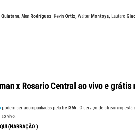
s
Quintana
, Alan
Rodríguez
; Kevin
Ortíz,
Walter
Montoya,
Lautaro
Gia
n x Rosario Central ao vivo e grátis n
o
podem ser acompanhadas pela
bet365
. O serviço de streaming está 
 ao vivo.
AQUI (NARRAÇÃO )