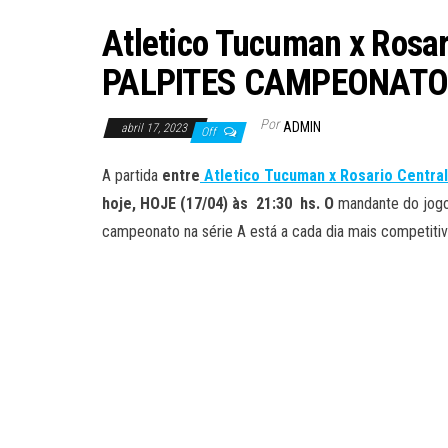
Atletico Tucuman x Ros
PALPITES CAMPEONATO 
Por
ADMIN
abril 17, 2023
Off
A partida
entre
Atletico Tucuman x Rosario Centra
hoje, HOJE (17/04) às 21:30 hs. O
mandante do jog
campeonato na série A está a cada dia mais competitiv