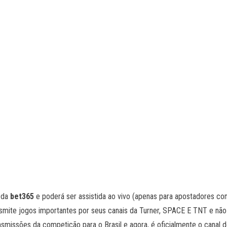
s da
bet365
e poderá ser assistida ao vivo (apenas para apostadores com 
ansmite jogos importantes por seus canais da Turner, SPACE E TNT e não
nsmissões da competição para o Brasil e agora, é oficialmente o canal 