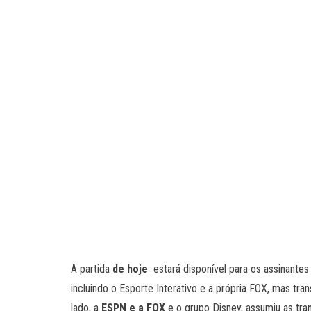
A partida
de hoje
estará disponível para os assinante
incluindo o Esporte Interativo e a própria FOX, mas tr
lado, a
ESPN e a FOX
e o grupo Disney, assumiu as tra