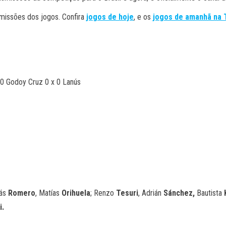
smissões dos jogos. Confira
jogos de hoje
, e os
jogos de amanhã na 
30 Godoy Cruz 0 x 0 Lanús
lás
Romero
, Matías
Orihuela
; Renzo
Tesuri
, Adrián
Sánchez,
Bautista
i.