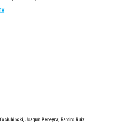
TV
.
Kociubinski
, Joaquín
Pereyra
; Ramiro
Ruiz