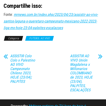
Compartilhe isso:
Fonte:
mrnews.com.br/index.php/2023/04/23/assistir-ao-vivo-
santos-laguna-x-queretaro-campeonato-mexicano-2022-2023-
liga-mx-hoje-23-04-palpites-escalacoes
Categoria
FUTEBOL AO VIVO
ASSISTIR Colo
ASSISTIR AO
Colo x Palestino
VIVO Unión
AO VIVO
Magdalena x
Campeonato
Millonarios
Chileno 2023,
COLOMBIANO
HOJE (23/04);
de 2023, HOJE
PALPITES
(23/04),
PALPITES,
ESCALAÇÕES