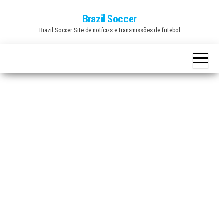
Skip
Brazil Soccer
to
Brazil Soccer Site de notícias e transmissões de futebol
the
content