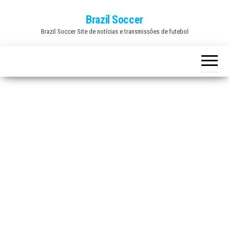
Skip
Brazil Soccer
to
Brazil Soccer Site de notícias e transmissões de futebol
the
content