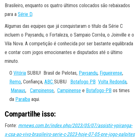
Brasileiro, enquanto os quatro últimos colocados são rebaixados
para a
Série D
.
Algumas das equipes que já conquistaram o título da Série C
incluem o Paysandu, o Fortaleza, o Sampaio Corrêa, o Joinville e o
Vila Nova. A competição é conhecida por ser bastante equilibrada
e contar com jogos emocionantes e disputados até o último
minuto.
O
Vitória
SUBIU! Brasil de Pelotas,
Paysandu
,
Figueirense
,
Remo
, Confiança,
ABC
SUBIU
Botafogo PB
Volta Redonda
,
Manaus
,
Campinense
,
Campinense
e
Botafogo-PB
os times
da
Paraíba
aqui.
Compartilhe isso:
Fonte:
mrnews.com.br/index.php/2023/05/07/assistir-ypiranga-
x-csa-ao-vivo-brasileiro-serie-c-2023-hoje-07-05-pre-jogo-palpites