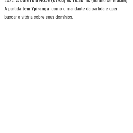
2022.
A bola rola HOJE (07/05) às 16:30 hs
(horário de Brasília).
A partida
tem Ypiranga
como o mandante da partida e quer
buscar a vitória sobre seus domínios.