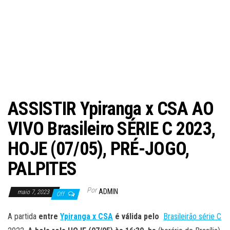
ASSISTIR Ypiranga x CSA AO
VIVO Brasileiro SÉRIE C 2023,
HOJE (07/05), PRÉ-JOGO,
PALPITES
Por
ADMIN
maio 7, 2023
Off
A partida
entre
Ypiranga x CSA
é válida pelo
Brasileirão série C