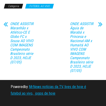
Categoria
FUTEBOL AO VIVO
ONDE ASSISTIR
ONDE ASSISTIR
Maranhão x
Águia de
Atlético-CE E
Marabá x
Globo FC x
Princesa e
Sousa AO VIVO
Nacional-AM x
COM IMAGENS
Humaitá AO
Campeonato
VIVO COM
Brasileiro série
IMAGENS
D 2023, HOJE
Campeonato
(07/05)
Brasileiro série
D 2023, HOJE
(07/05)
Poweredby
MrNews notícias da TV, lives de hoje é
futebol ao vivo, jogos de hoje