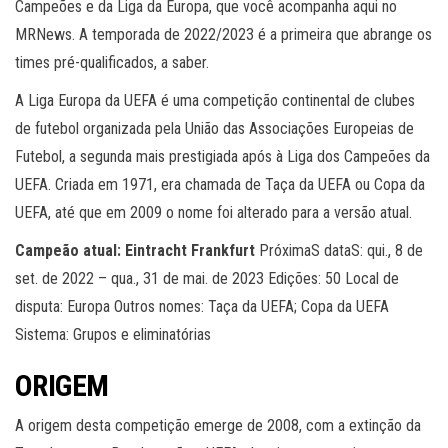
Campeões e da Liga da Europa, que você acompanha aqui no
MRNews. A temporada de 2022/2023 é a primeira que abrange os
times pré-qualificados, a saber.
A Liga Europa da UEFA é uma competição continental de clubes
de futebol organizada pela União das Associações Europeias de
Futebol, a segunda mais prestigiada após à Liga dos Campeões da
UEFA. Criada em 1971, era chamada de Taça da UEFA ou Copa da
UEFA, até que em 2009 o nome foi alterado para a versão atual.
Campeão atual: Eintracht Frankfurt
PróximaS dataS: qui., 8 de
set. de 2022 – qua., 31 de mai. de 2023 Edições: 50 Local de
disputa: Europa Outros nomes: Taça da UEFA; Copa da UEFA
Sistema: Grupos e eliminatórias
ORIGEM
A origem desta competição emerge de 2008, com a extinção da