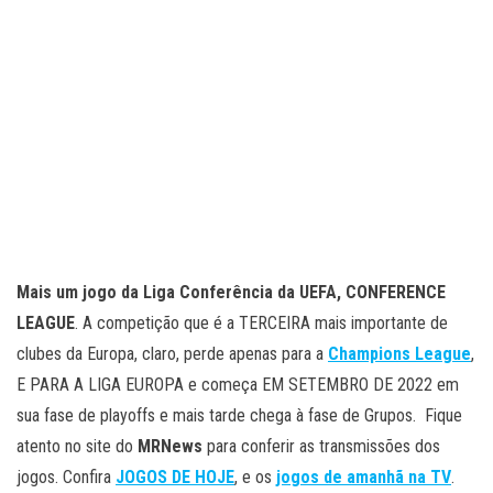
Mais um jogo da Liga Conferência da UEFA, CONFERENCE
LEAGUE
. A competição que é a TERCEIRA mais importante de
clubes da Europa, claro, perde apenas para a
Champions League
,
E PARA A LIGA EUROPA e começa EM SETEMBRO DE 2022 em
sua fase de playoffs e mais tarde chega à fase de Grupos. Fique
atento no site do
MRNews
para conferir as transmissões dos
jogos. Confira
JOGOS DE HOJE
, e os
jogos de amanhã na TV
.