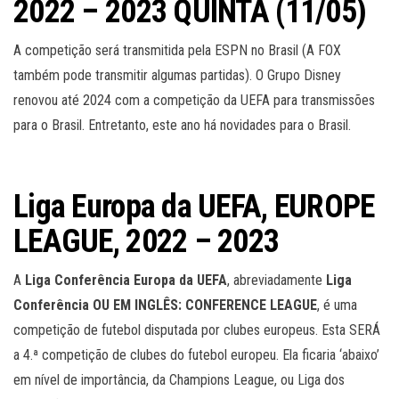
2022 – 2023 QUINTA (11/05)
A competição será transmitida pela ESPN no Brasil (A FOX
também pode transmitir algumas partidas). O Grupo Disney
renovou até 2024 com a competição da UEFA para transmissões
para o Brasil. Entretanto, este ano há novidades para o Brasil.
Liga Europa da UEFA, EUROPE
LEAGUE, 2022 – 2023
A
Liga Conferência Europa da UEFA
, abreviadamente
Liga
Conferência OU EM INGLÊS: CONFERENCE LEAGUE
, é uma
competição de futebol disputada por clubes europeus. Esta SERÁ
a 4.ª competição de clubes do futebol europeu. Ela ficaria ‘abaixo’
em nível de importância, da Champions League, ou Liga dos