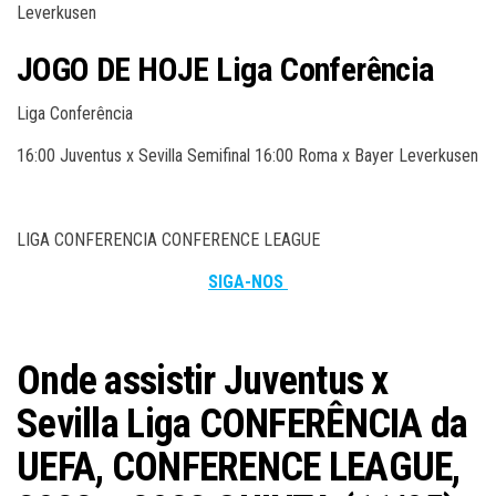
Leverkusen
JOGO DE HOJE Liga Conferência
Liga Conferência
16:00 Juventus x Sevilla Semifinal 16:00 Roma x Bayer Leverkusen
LIGA CONFERENCIA CONFERENCE LEAGUE
SIGA-NOS
Onde assistir Juventus x
Sevilla Liga CONFERÊNCIA da
UEFA, CONFERENCE LEAGUE,