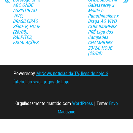
ABC ONDE
Galatasaray x
ASSISTIR AO
Molde e
VIVO,
Panathinaikos x
BRASILEIRÃO
Braga AO VIVO
SÉRIE B, HOJE
COM IMAGENS
(28/08),
PRÉ-Liga dos
PALPITES,
Campeões
ESCALAÇÕES
CHAMPIONS
23/24, HOJE
(29/08)
Poweredby
MrNews notícias da TV, lives de hoje é
futebol ao vivo, jogos de hoje
Orgulhosamente mantido com
WordPress
|
Tema:
Envo
Magazine