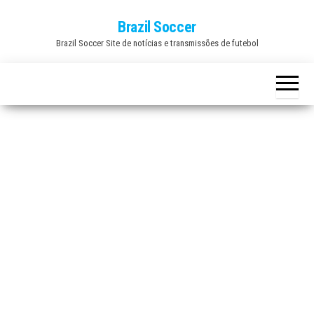
Skip
Brazil Soccer
to
Brazil Soccer Site de notícias e transmissões de futebol
the
content