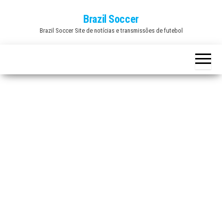
Skip
Brazil Soccer
to
Brazil Soccer Site de notícias e transmissões de futebol
the
content