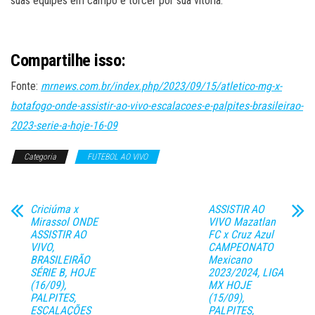
suas equipes em campo e torcer por sua vitória.
Compartilhe isso:
Fonte:
mrnews.com.br/index.php/2023/09/15/atletico-mg-x-
botafogo-onde-assistir-ao-vivo-escalacoes-e-palpites-brasileirao-
2023-serie-a-hoje-16-09
Categoria
FUTEBOL AO VIVO
Criciúma x
ASSISTIR AO
Mirassol ONDE
VIVO Mazatlan
ASSISTIR AO
FC x Cruz Azul
VIVO,
CAMPEONATO
BRASILEIRÃO
Mexicano
SÉRIE B, HOJE
2023/2024, LIGA
(16/09),
MX HOJE
PALPITES,
(15/09),
ESCALAÇÕES
PALPITES,