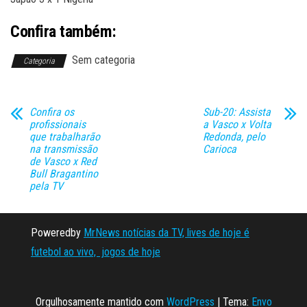
Confira também:
Sem categoria
Categoria
Confira os
Sub-20: Assista
profissionais
a Vasco x Volta
que trabalharão
Redonda, pelo
na transmissão
Carioca
de Vasco x Red
Bull Bragantino
pela TV
Poweredby
MrNews notícias da TV, lives de hoje é
futebol ao vivo, jogos de hoje
Orgulhosamente mantido com
WordPress
|
Tema:
Envo