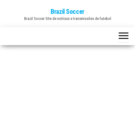
Skip
Brazil Soccer
to
Brazil Soccer Site de notícias e transmissões de futebol
the
content