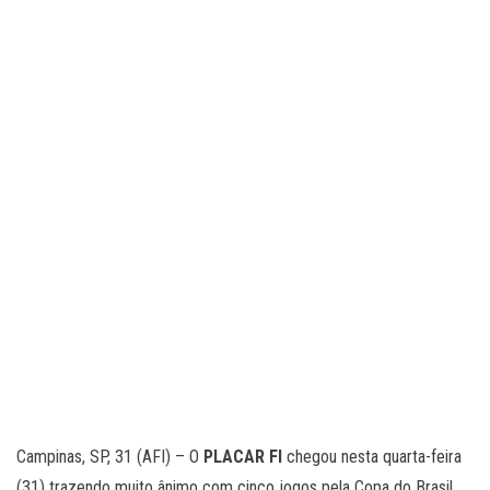
Campinas, SP, 31 (AFI) – O
PLACAR FI
chegou nesta quarta-feira
(31) trazendo muito ânimo com cinco jogos pela Copa do Brasil,