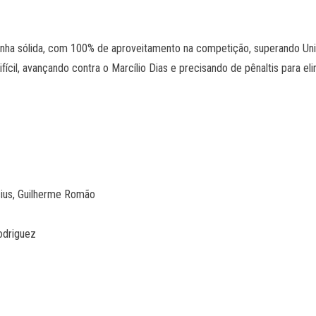
ha sólida, com 100% de aproveitamento na competição, superando União
fícil, avançando contra o Marcílio Dias e precisando de pênaltis para el
icius, Guilherme Romão
odriguez