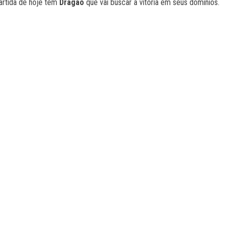
artida de hoje tem
Dragao
que vai buscar a vitória em seus domínios.