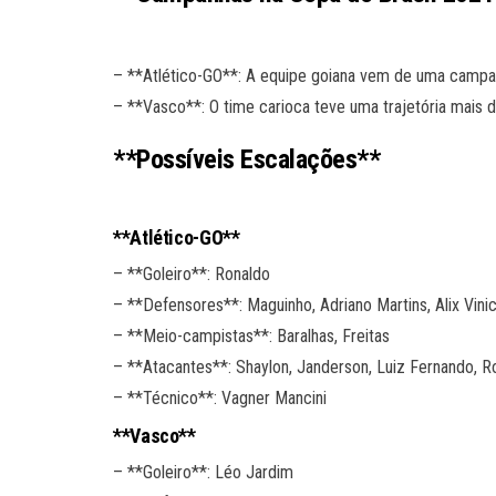
– **Atlético-GO**: A equipe goiana vem de uma campan
– **Vasco**: O time carioca teve uma trajetória mais di
**Possíveis Escalações**
**Atlético-GO**
– **Goleiro**: Ronaldo
– **Defensores**: Maguinho, Adriano Martins, Alix Vin
– **Meio-campistas**: Baralhas, Freitas
– **Atacantes**: Shaylon, Janderson, Luiz Fernando, R
– **Técnico**: Vagner Mancini
**Vasco**
– **Goleiro**: Léo Jardim