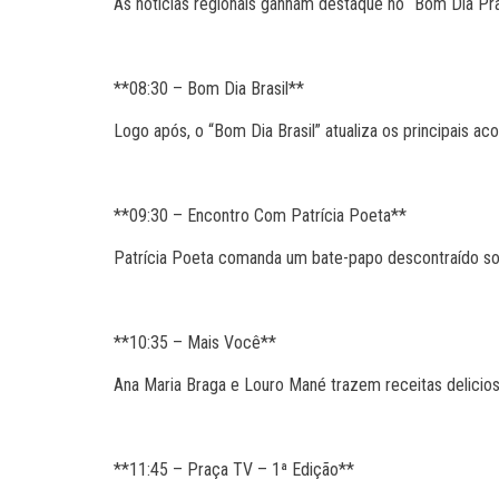
As notícias regionais ganham destaque no “Bom Dia Pra
**08:30 – Bom Dia Brasil**
Logo após, o “Bom Dia Brasil” atualiza os principais a
**09:30 – Encontro Com Patrícia Poeta**
Patrícia Poeta comanda um bate-papo descontraído sob
**10:35 – Mais Você**
Ana Maria Braga e Louro Mané trazem receitas deliciosas
**11:45 – Praça TV – 1ª Edição**