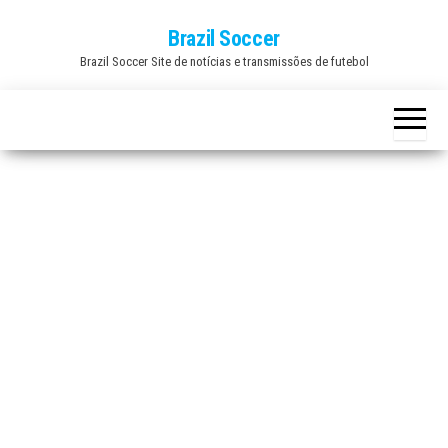
Skip
Brazil Soccer
to
Brazil Soccer Site de notícias e transmissões de futebol
the
content