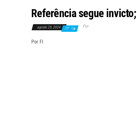
Referência segue invict
Por
agosto 25, 2024
Off
Por FI