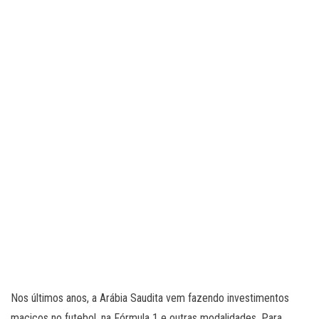
Nos últimos anos, a Arábia Saudita vem fazendo investimentos
maciços no futebol, na Fórmula 1 e outras modalidades. Para