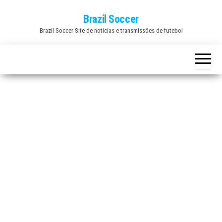
Skip
Brazil Soccer
to
Brazil Soccer Site de notícias e transmissões de futebol
the
content