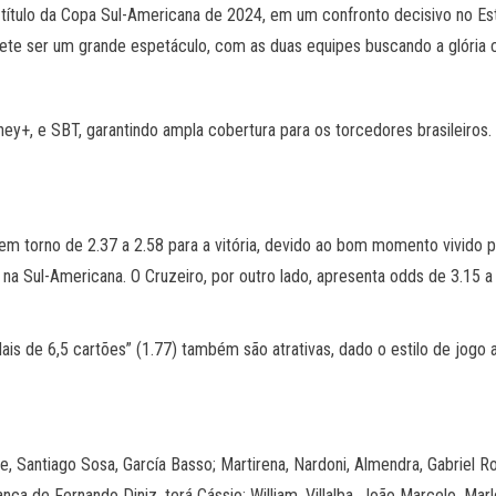
título da Copa Sul-Americana de 2024, em um confronto decisivo no Es
omete ser um grande espetáculo, com as duas equipes buscando a glória c
ney+, e SBT, garantindo ampla cobertura para os torcedores brasileiros
m torno de 2.37 a 2.58 para a vitória, devido ao bom momento vivido pe
e na Sul-Americana. O Cruzeiro, por outro lado, apresenta odds de 3.15 
s de 6,5 cartões” (1.77) também são atrativas, dado o estilo de jogo 
, Santiago Sosa, García Basso; Martirena, Nardoni, Almendra, Gabriel Ro
nça de Fernando Diniz, terá Cássio; William, Villalba, João Marcelo, Ma