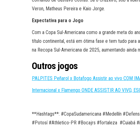
Veron, Matheus Pereira e Kaio Jorge.
Expectativa para o Jogo
Com a Copa Sul-Americana como a grande meta do ano p
título continental, está em ótima fase e tem tudo par
na Recopa Sul-Americana de 2025, aumentando ainda ma
Outros jogos
PALPITES Peñarol x Botafogo Assistir ao vivo COM I
Internacional x Flamengo ONDE ASSISTIR AO VIVO, 
**Hashtags**: #CopaSudamericana #Medellín #Defensay
#Potosí #Athletico-PR #Bocajrs #fortaleza #Cuiabá #i