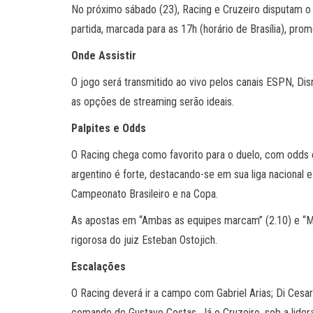
No próximo sábado (23), Racing e Cruzeiro disputam o 
partida, marcada para as 17h (horário de Brasília), pr
Onde Assistir
O jogo será transmitido ao vivo pelos canais ESPN, Dis
as opções de streaming serão ideais.
Palpites e Odds
O Racing chega como favorito para o duelo, com odds e
argentino é forte, destacando-se em sua liga nacional 
Campeonato Brasileiro e na Copa.
As apostas em “Ambas as equipes marcam” (2.10) e “Mai
rigorosa do juiz Esteban Ostojich.
Escalações
O Racing deverá ir a campo com Gabriel Arias; Di Cesare
comando de Gustavo Costas. Já o Cruzeiro, sob a lidera