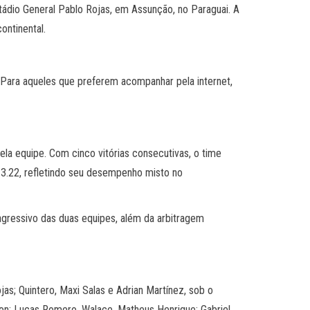
tádio General Pablo Rojas, em Assunção, no Paraguai. A
ontinental.
. Para aqueles que preferem acompanhar pela internet,
la equipe. Com cinco vitórias consecutivas, o time
a 3.22, refletindo seu desempenho misto no
agressivo das duas equipes, além da arbitragem
jas; Quintero, Maxi Salas e Adrian Martínez, sob o
rlon; Lucas Romero, Walace, Matheus Henrique; Gabriel