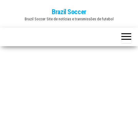
Skip
Brazil Soccer
to
Brazil Soccer Site de notícias e transmissões de futebol
the
content