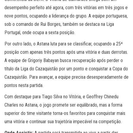
desempenho perfeito até agora, com três vitórias em três jogos e
nove pontos, ocupando a liderança do grupo. A equipe portuguesa,
sob o comando de Rui Borges, também se destaca na Liga
Portugal, onde ocupa a sexta posição.
Por outro lado, o Astana luta para se classificar, ocupando a 25ª
posição com apenas três pontos após uma vitória e duas derrotas.
A equipe de Grigoriy Babayan busca recuperação após perder o
título da Liga do Cazaquistão por um ponto e conquistar a Copa do
Cazaquistão. Para avançar, a equipe precisa desesperadamente de
pontos nesta partida.
Com destaque para Tiago Silva no Vitória, e Geoffrey Chinedu
Charles no Astana, o jogo promete ser equilibrado, mas a forma
superior do time visitante torna-os favoritos para conquistar mais
uma vitória e continuar sua trajetória impecável na competição.
Onde Assistir:
A partida será transmitida ao vivo a partir das