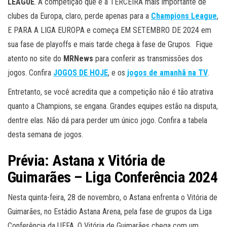
LEAGUE
. A competição que é a TERCEIRA mais importante de
clubes da Europa, claro, perde apenas para a
Champions League
,
E PARA A LIGA EUROPA e começa EM SETEMBRO DE 2024 em
sua fase de playoffs e mais tarde chega à fase de Grupos. Fique
atento no site do
MRNews
para conferir as transmissões dos
jogos. Confira
JOGOS DE HOJE
, e os
jogos de amanhã na TV
.
Entretanto, se você acredita que a competição não é tão atrativa
quanto a Champions, se engana. Grandes equipes estão na disputa,
dentre elas. Não dá para perder um único jogo. Confira a tabela
desta semana de jogos.
Prévia: Astana x Vitória de
Guimarães – Liga Conferência 2024
Nesta quinta-feira, 28 de novembro, o Astana enfrenta o Vitória de
Guimarães, no Estádio Astana Arena, pela fase de grupos da Liga
Conferência da UEFA. O Vitória de Guimarães chega com um