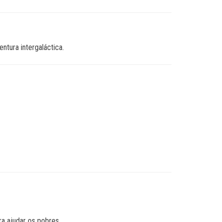
tura intergaláctica.
ra ajudar os pobres.