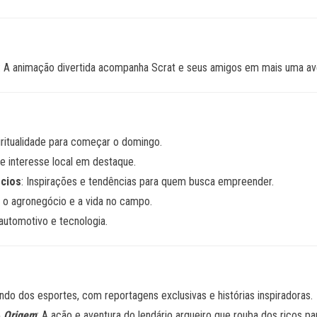
: A animação divertida acompanha Scrat e seus amigos em mais uma aven
ritualidade para começar o domingo.
de interesse local em destaque.
cios
: Inspirações e tendências para quem busca empreender.
e o agronegócio e a vida no campo.
automotivo e tecnologia.
ndo dos esportes, com reportagens exclusivas e histórias inspiradoras.
A Origem
: A ação e aventura do lendário arqueiro que rouba dos ricos pa