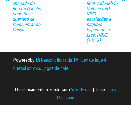
chegada de
Real Valladolid x
Renato Gaúcho
Valencia AO
pode fazer
VIVO,
quarteto se
escalações e
reencontrar no
palpites
Vasco
Espanhol La
Liga, HOJE
(13/12)
Poweredby
MrNews notícias da TV, lives de hoje é
futebol ao vivo, jogos de hoje
Orgulhosamente mantido com
WordPress
|
Tema:
Envo
Magazine