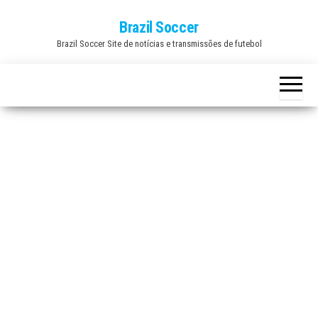
Skip
Brazil Soccer
to
Brazil Soccer Site de notícias e transmissões de futebol
the
content