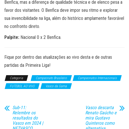
Benfica, mas a diferença de qualidade técnica e de elenco pesa a
favor dos visitantes. O Benfica deve impor seu ritmo e explorar
sua invencibilidade na liga, além do histórico amplamente favorável
no confronto direto.
Palpite:
Nacional 0 x 2 Benfica.
Fique por dentro das atualizações ao vivo desta e de outras
partidas da Primeira Liga!
Categoria
Campeonato Brasileiro
Campeonatos Internacionais
FUTEBOL AO VIVO
Vasco da Gama
Sub-11:
Vasco descarta
Relembre os
Renato Gaúcho e
resultados do
mira Gustavo
Vasco em 2024 |
Quinteros como
NETVASCO
alternativa,