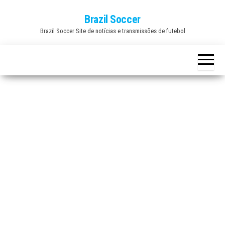
Skip
Brazil Soccer
to
Brazil Soccer Site de notícias e transmissões de futebol
the
content