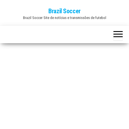
Skip
Brazil Soccer
to
Brazil Soccer Site de notícias e transmissões de futebol
the
content