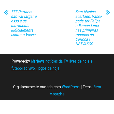
777 Partners
Sem técnico
não vai largar o
acertado, Vasco
osso e se
pode ter Felipe
movimenta
e Ramon Lima
judicialmente
nas primeiras
contra o Vasco
rodadas do
Carioca |
NETVASCO
Poweredby
MrNews notícias da TV, lives de hoje é
futebol ao vivo, jogos de hoje
Orgulhosamente mantido com
WordPress
|
Tema:
Envo
Magazine