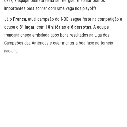
casa, a equipe paulista tenta se reerguer e somar pontos
importantes para sonhar com uma vaga nos playoffs.
Já o
Franca
, atual campeão do NBB, segue forte na competição e
ocupa o
3º lugar
, com
18 vitórias e 6 derrotas
. A equipe
francana chega embalada após bons resultados na Liga dos
Campeões das Américas e quer manter a boa fase no torneio
nacional.