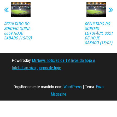
RESULTADO DO
RESULTADO DO
SORTEIO QUINA
SORTEIO
6659 HOJE
LOTOFÁCIL 3321
SABADO (15/02)
DE HOJE
SÁBADO (15/02)
Poweredby
MrNews notícias da TV, lives de hoje é
futebol ao vivo, jogos de hoje
Orgulhosamente mantido com
WordPress
|
Tema:
Envo
Magazine