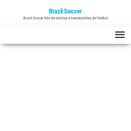
Skip
Brazil Soccer
to
Brazil Soccer Site de notícias e transmissões de futebol
the
content