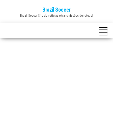
Skip
Brazil Soccer
to
Brazil Soccer Site de notícias e transmissões de futebol
the
content