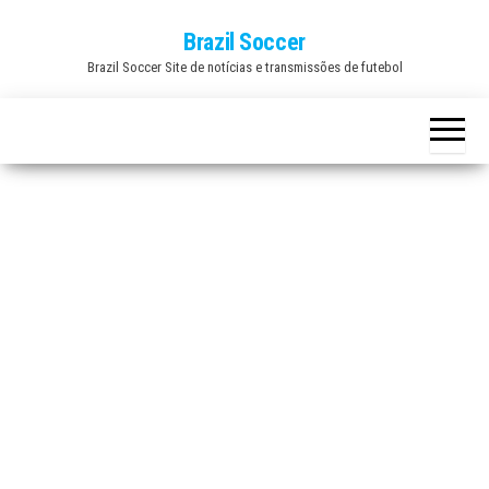
Skip
Brazil Soccer
to
Brazil Soccer Site de notícias e transmissões de futebol
the
content