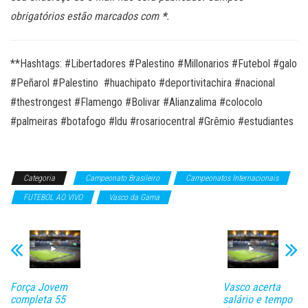
obrigatórios estão marcados com
*
.
**Hashtags: #Libertadores #Palestino #Millonarios #Futebol #galo
#Peñarol #Palestino #huachipato #deportivitachira #nacional
#thestrongest #Flamengo #Bolivar #Alianzalima #colocolo
#palmeiras #botafogo #ldu #rosariocentral #Grêmio #estudiantes
Categoria
Campeonato Brasileiro
Campeonatos Internacionais
FUTEBOL AO VIVO
Vasco da Gama
Força Jovem
Vasco acerta
completa 55
salário e tempo