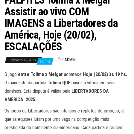
PALPITES Tolima x Melgar
Assistir ao vivo COM
IMAGENS a Libertadores da
América, Hoje (20/02),
ESCALAÇÕES
Por
ADMIN
fevereiro 19, 2025
Off
O jogo
entre Tolima x Melgar
acontece
Hoje (20/02) às 19
hs.
O mandante da partida
Tolima
QUE
busca a vitória em seus
domínios. Esta disputa é válida pela
LIBERTADORES DA
AMÉRICA 2025.
Os jogos da Libertadores são intensos e repletos de emoção, já
que as equipes lutam por uma vaga na competição mais
prestigiada do continente sul-americano. Cada partida é crucial,