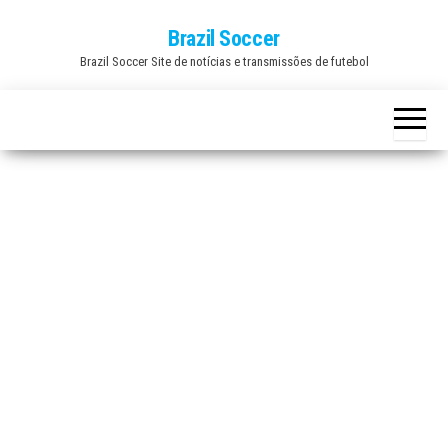
Skip
Brazil Soccer
to
Brazil Soccer Site de notícias e transmissões de futebol
the
content