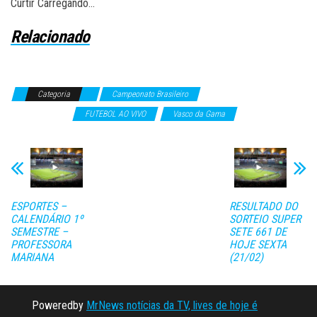
Curtir
Carregando…
Relacionado
Categoria
Campeonato Brasileiro
Campeonatos
Internacionais
FUTEBOL AO VIVO
Vasco da Gama
ESPORTES –
RESULTADO DO
CALENDÁRIO 1º
SORTEIO SUPER
SEMESTRE –
SETE 661 DE
PROFESSORA
HOJE SEXTA
MARIANA
(21/02)
Poweredby
MrNews notícias da TV, lives de hoje é