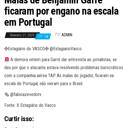
Malas de Benjamín Garré
ficaram por engano na escala
em Portugal
Por
ADMIN
fevereiro 21, 2025
Off
✠Estagiário do VASCO✠ @EstagiarioVasco
A demora ontem para Garré dar entrevista ao jornalistas, se
deu por que o atacante estava resolvendo problemas burocráticos
com a companhia aérea TAP. As malas do jogador, ficaram na
escala de Portugal, não vieram para o Brasil.
🗞 @fabioazevedotv
Fonte: X Estagiário do Vasco
Curtir isso: