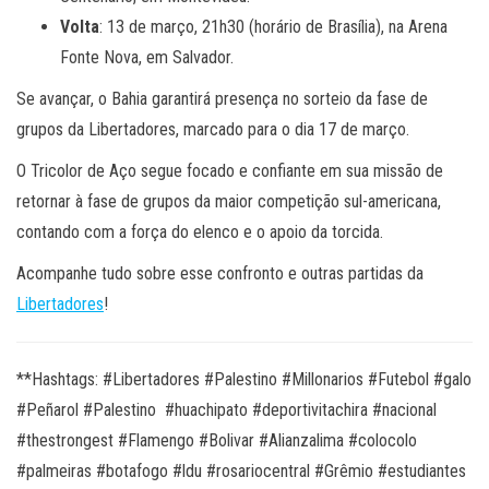
Volta
: 13 de março, 21h30 (horário de Brasília), na Arena
Fonte Nova, em Salvador.
Se avançar, o Bahia garantirá presença no sorteio da fase de
grupos da Libertadores, marcado para o dia 17 de março.
O Tricolor de Aço segue focado e confiante em sua missão de
retornar à fase de grupos da maior competição sul-americana,
contando com a força do elenco e o apoio da torcida.
Acompanhe tudo sobre esse confronto e outras partidas da
Libertadores
!
**Hashtags: #Libertadores #Palestino #Millonarios #Futebol #galo
#Peñarol #Palestino #huachipato #deportivitachira #nacional
#thestrongest #Flamengo #Bolivar #Alianzalima #colocolo
#palmeiras #botafogo #ldu #rosariocentral #Grêmio #estudiantes