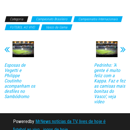
Categoria
Campeonato Brasileiro
Campeonatos Internacionais
FUTEBOL AO VIVO
Vasco da Gama
Esposas de
Pedrinho: ‘A
Vegetti e
gente é muito
Philippe
feliz com a
Coutinho
Kappa. Faz e fez
acompanham os
as camisas mais
desfiles no
bonitas do
Sambódromo
Vasco’; veja
vídeo
Poweredby
MrNews notícias da TV, lives de hoje é
futebol ao vivo, jogos de hoje