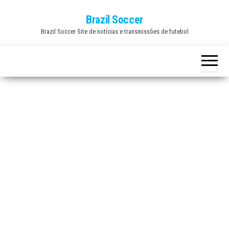
Skip
Brazil Soccer
to
Brazil Soccer Site de notícias e transmissões de futebol
the
content