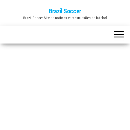
Skip
Brazil Soccer
to
Brazil Soccer Site de notícias e transmissões de futebol
the
content