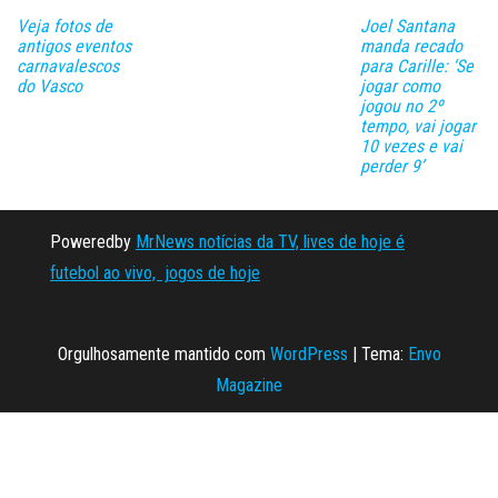
Veja fotos de
Joel Santana
antigos eventos
manda recado
carnavalescos
para Carille: ‘Se
do Vasco
jogar como
jogou no 2º
tempo, vai jogar
10 vezes e vai
perder 9’
Poweredby
MrNews notícias da TV, lives de hoje é
futebol ao vivo, jogos de hoje
Orgulhosamente mantido com
WordPress
|
Tema:
Envo
Magazine