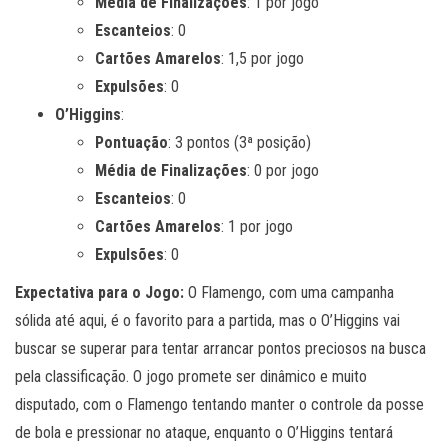
Média de Finalizações
: 1 por jogo
Escanteios
: 0
Cartões Amarelos
: 1,5 por jogo
Expulsões
: 0
O’Higgins
:
Pontuação
: 3 pontos (3ª posição)
Média de Finalizações
: 0 por jogo
Escanteios
: 0
Cartões Amarelos
: 1 por jogo
Expulsões
: 0
Expectativa para o Jogo:
O Flamengo, com uma campanha
sólida até aqui, é o favorito para a partida, mas o O’Higgins vai
buscar se superar para tentar arrancar pontos preciosos na busca
pela classificação. O jogo promete ser dinâmico e muito
disputado, com o Flamengo tentando manter o controle da posse
de bola e pressionar no ataque, enquanto o O’Higgins tentará