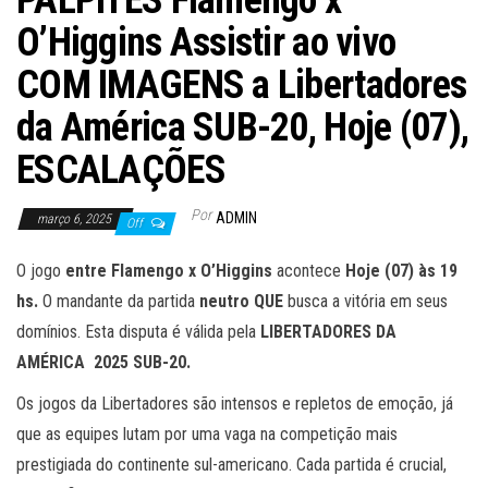
PALPITES Flamengo x
O’Higgins Assistir ao vivo
COM IMAGENS a Libertadores
da América SUB-20, Hoje (07),
ESCALAÇÕES
Por
ADMIN
março 6, 2025
Off
O jogo
entre Flamengo x O’Higgins
acontece
Hoje (07) às 19
hs.
O mandante da partida
neutro
QUE
busca a vitória em seus
domínios. Esta disputa é válida pela
LIBERTADORES DA
AMÉRICA 2025 SUB-20.
Os jogos da Libertadores são intensos e repletos de emoção, já
que as equipes lutam por uma vaga na competição mais
prestigiada do continente sul-americano. Cada partida é crucial,