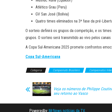
Mushuc Runa (Equador)
Atlético Grau (Peru)
GV San José (Bolívia)
Quatro times eliminados na 3ª fase da pré-Liber
O sorteio definirá os grupos da competição, e os times
grupos. O sorteio será transmitido ao vivo pelos can
A Copa Sul-Americana 2025 promete confrontos emociona
Copa Sul-Americana
Categoria
Campeonato Brasileiro
Campeonatos Inter
Veja os números de Philippe Coutin
seu retorno ao Vasco
Poweredby
MrNews notícias da TV,