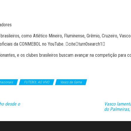
tadores
 brasileiros, como Atlético Mineiro, Fluminense, Grêmio, Cruzeiro, Vasco
ais oficiais da CONMEBOL no YouTube. citeturn0search1
ntes, e os clubes brasileiros buscam avançar na competição para conq
nacionais
FUTEBOL AO VIVO
Vasco da Gama
ho desde o
Vasco lamenta
do Palmeiras,