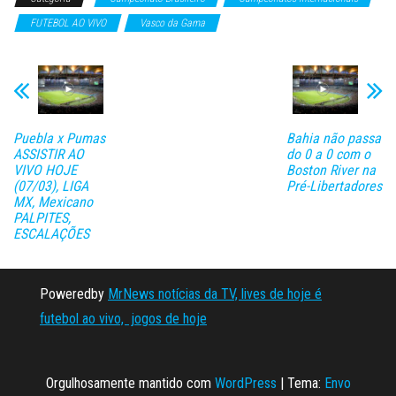
FUTEBOL AO VIVO
Vasco da Gama
Puebla x Pumas
Bahia não passa
ASSISTIR AO
do 0 a 0 com o
VIVO HOJE
Boston River na
(07/03), LIGA
Pré-Libertadores
MX, Mexicano
PALPITES,
ESCALAÇÕES
Poweredby
MrNews notícias da TV, lives de hoje é
futebol ao vivo, jogos de hoje
Orgulhosamente mantido com
WordPress
|
Tema:
Envo