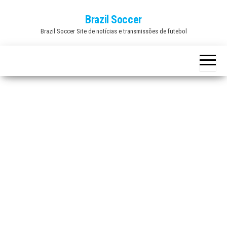
Skip
Brazil Soccer
to
Brazil Soccer Site de notícias e transmissões de futebol
the
content