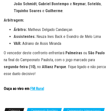
João Schmidt
,
Gabriel Bontempo
e
Neymar
;
Soteldo
,
Tiquinho Soares
e
Guilherme
.
Arbitragem:
Árbitro:
Matheus Delgado Candançan
Assistentes:
Neuza Ines Back e Evandro de Melo Lima
VAR:
Adriano de Assis Miranda
O vencedor deste confronto enfrentará
Palmeiras
ou
São Paulo
na final do Campeonato Paulista, com o jogo marcado para
segunda-feira (10)
, no
Allianz Parque
. Fique ligado e não perca
esse duelo decisivo!
Ouça ao vivo em
FM Rural
Categoria
Campeonato Brasileiro
Campeonatos Internacionais