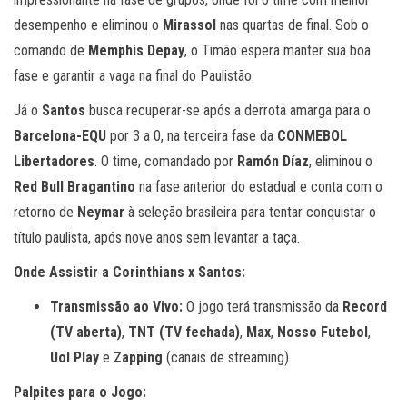
desempenho e eliminou o
Mirassol
nas quartas de final. Sob o
comando de
Memphis Depay
, o Timão espera manter sua boa
fase e garantir a vaga na final do Paulistão.
Já o
Santos
busca recuperar-se após a derrota amarga para o
Barcelona-EQU
por 3 a 0, na terceira fase da
CONMEBOL
Libertadores
. O time, comandado por
Ramón Díaz
, eliminou o
Red Bull Bragantino
na fase anterior do estadual e conta com o
retorno de
Neymar
à seleção brasileira para tentar conquistar o
título paulista, após nove anos sem levantar a taça.
Onde Assistir a Corinthians x Santos:
Transmissão ao Vivo:
O jogo terá transmissão da
Record
(TV aberta)
,
TNT (TV fechada)
,
Max
,
Nosso Futebol
,
Uol Play
e
Zapping
(canais de streaming).
Palpites para o Jogo: