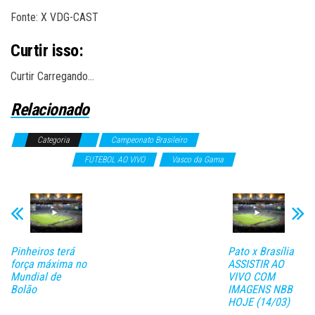
Fonte: X VDG-CAST
Curtir isso:
Curtir
Carregando…
Relacionado
Categoria
Campeonato Brasileiro
Campeonatos
Internacionais
FUTEBOL AO VIVO
Vasco da Gama
Pinheiros terá
Pato x Brasília
força máxima no
ASSISTIR AO
Mundial de
VIVO COM
Bolão
IMAGENS NBB
HOJE (14/03)