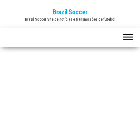
Skip
Brazil Soccer
to
Brazil Soccer Site de notícias e transmissões de futebol
the
content