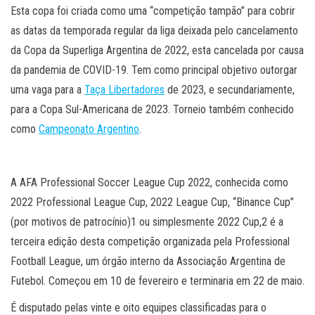
Esta copa foi criada como uma “competição tampão” para cobrir
as datas da temporada regular da liga deixada pelo cancelamento
da Copa da Superliga Argentina de 2022, esta cancelada por causa
da pandemia de COVID-19. Tem como principal objetivo outorgar
uma vaga para a
Taça Libertadores
de 2023, e secundariamente,
para a Copa Sul-Americana de 2023. Torneio também conhecido
como
Campeonato Argentino
.
A AFA Professional Soccer League Cup 2022, conhecida como
2022 Professional League Cup, 2022 League Cup, “Binance Cup”
(por motivos de patrocínio)1 ou simplesmente 2022 Cup,2 é a
terceira edição desta competição organizada pela Professional
Football League, um órgão interno da Associação Argentina de
Futebol. Começou em 10 de fevereiro e terminaria em 22 de maio.
É disputado pelas vinte e oito equipes classificadas para o