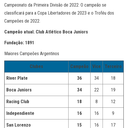
Campeonato da Primeira Divisão de 2022. O campeão se
classificará para a Copa Libertadores de 2023 e o Troféu dos
Campeões de 2022.
Campeão atual:
Club Atlético Boca Juniors
Fundação:
1891
Maiores Campeões Argentinos
Clubes
Campeão
Vice
Terceiro
River Plate
36
34
18
Boca Juniors
34
22
19
Racing Club
18
8
12
Independiente
16
16
9
San Lorenzo
15
16
17