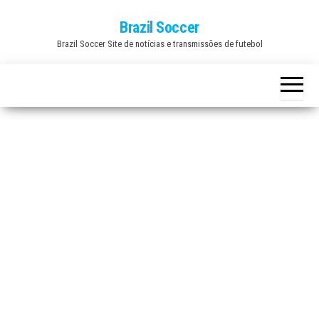
Skip
Brazil Soccer
to
Brazil Soccer Site de notícias e transmissões de futebol
the
content