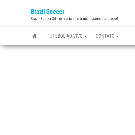
Skip
Brazil Soccer
to
Brazil Soccer Site de notícias e transmissões de futebol
the
content
FUTEBOL AO VIVO
CONTATO