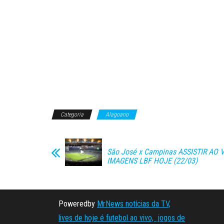
Categoria
Alagoano
São José x Campinas ASSISTIR AO
IMAGENS LBF HOJE (22/03)
Poweredby
MrNews notícias da TV,
lives de hoje é futebol ao vivo, jogos de