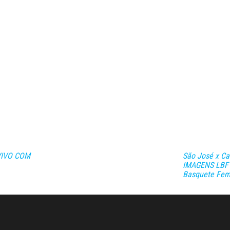
 VIVO COM
São José x C
IMAGENS LBF 
Basquete Fem