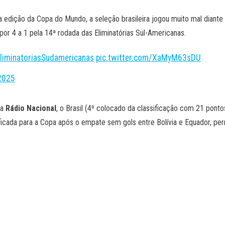
 edição da Copa do Mundo, a seleção brasileira jogou muito mal diante d
or 4 a 1 pela 14ª rodada das Eliminatórias Sul-Americanas.
liminatoriasSudamericanas
pic.twitter.com/XaMyM63sDU
2025
da
Rádio Nacional
, o Brasil (4º colocado da classificação com 21 pont
ificada para a Copa após o empate sem gols entre Bolívia e Equador, pe