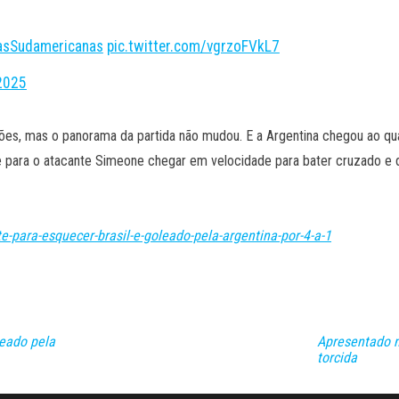
iasSudamericanas
pic.twitter.com/vgrzoFVkL7
2025
ações, mas o panorama da partida não mudou. E a Argentina chegou ao qua
ade para o atacante Simeone chegar em velocidade para bater cruzado e 
para-esquecer-brasil-e-goleado-pela-argentina-por-4-a-1
leado pela
Apresentado n
torcida