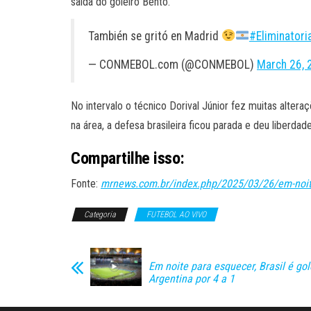
saída do goleiro Bento.
También se gritó en Madrid
#Eliminator
— CONMEBOL.com (@CONMEBOL)
March 26, 
No intervalo o técnico Dorival Júnior fez muitas alter
na área, a defesa brasileira ficou parada e deu liberd
Compartilhe isso:
Fonte:
mrnews.com.br/index.php/2025/03/26/em-noite-
Categoria
FUTEBOL AO VIVO
Em noite para esquecer, Brasil é go
Argentina por 4 a 1