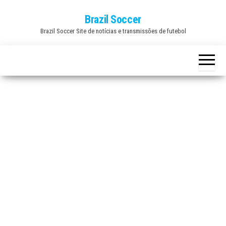
Skip
Brazil Soccer
to
Brazil Soccer Site de notícias e transmissões de futebol
the
content