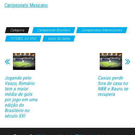
Campeonato Mexicano
.
Categoria
Campeonato Brasileiro
Campeonatos Internacionais
FUTEBOL AO VIVO
Vasco da Gama
Jogando pelo
Caxias perde
Vasco, Romário
fora de casa no
tem a maior
NBB e Bauru se
média de gols
recupera
por jogo em uma
edição do
Brasileiro no
século XXI