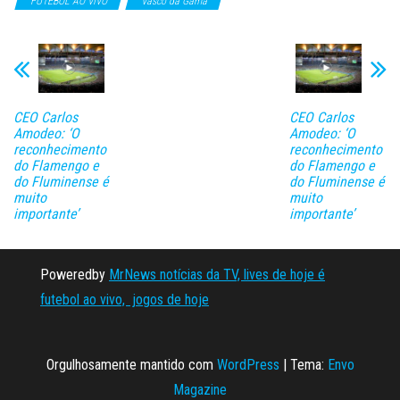
FUTEBOL AO VIVO
Vasco da Gama
CEO Carlos
CEO Carlos
Amodeo: ‘O
Amodeo: ‘O
reconhecimento
reconhecimento
do Flamengo e
do Flamengo e
do Fluminense é
do Fluminense é
muito
muito
importante’
importante’
Poweredby
MrNews notícias da TV, lives de hoje é
futebol ao vivo, jogos de hoje
Orgulhosamente mantido com
WordPress
|
Tema:
Envo
Magazine