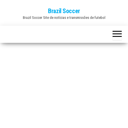
Skip
Brazil Soccer
to
Brazil Soccer Site de notícias e transmissões de futebol
the
content