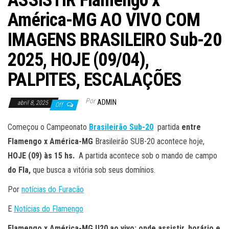
ASSISTIR Flamengo x
América-MG AO VIVO COM
IMAGENS BRASILEIRO Sub-20
2025, HOJE (09/04),
PALPITES, ESCALAÇÕES
Por
ADMIN
abril 8, 2025
Off
Começou o Campeonato
Brasileirão Sub-20
partida
entre
Flamengo x América-MG
Brasileirão SUB-20 acontece hoje,
HOJE (09
) às 15 hs.
A partida acontece sob o mando de campo
do Fla
,
que busca a vitória sob seus domínios.
Por
notícias do Furacão
E
Notícias do Flamengo
Flamengo x América-MG U20 ao vivo: onde assistir, horário e