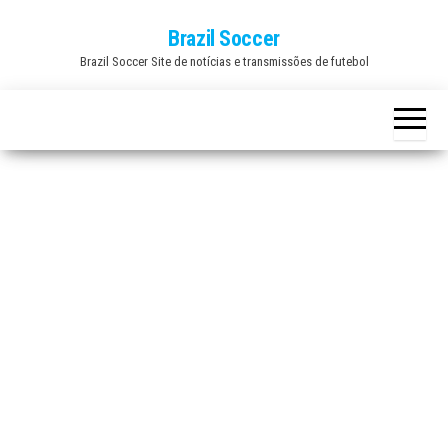
Skip
Brazil Soccer
to
Brazil Soccer Site de notícias e transmissões de futebol
the
content