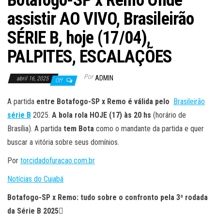
Botafogo-SP x Remo Onde
assistir AO VIVO, Brasileirão
SÉRIE B, hoje (17/04),
PALPITES, ESCALAÇÕES
Por
ADMIN
abril 16, 2025
Off
A partida
entre Botafogo-SP x Remo é válida pelo
Brasileirão
série B
2025.
A bola rola HOJE (17
) às 20
hs
(horário de
Brasília). A partida
tem Bota
como o mandante da partida e quer
buscar a vitória sobre seus domínios.
Por
torcidadofuracao.com.br
Notícias do Cuiabá
Botafogo-SP x Remo: tudo sobre o confronto pela 3ª rodada
da Série B 2025
