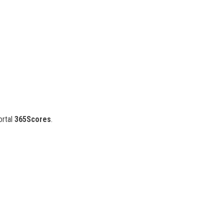
ortal
365Scores
.