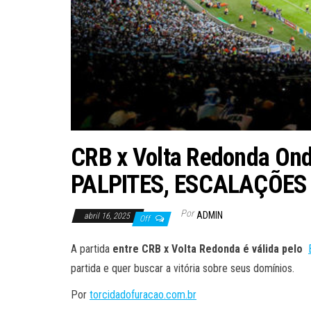
CRB x Volta Redonda Onde 
PALPITES, ESCALAÇÕES
Por
ADMIN
abril 16, 2025
Off
A partida
entre CRB x Volta Redonda é válida pelo
partida e quer buscar a vitória sobre seus domínios.
Por
torcidadofuracao.com.br