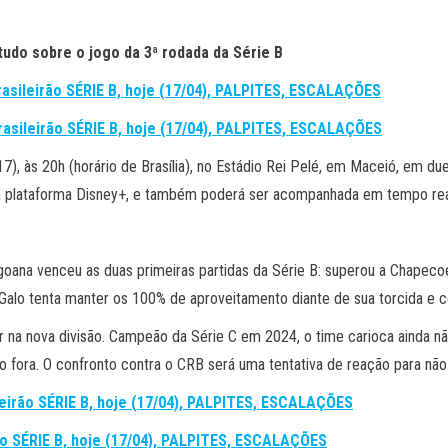
tudo sobre o jogo da 3ª rodada da Série B
asileirão SÉRIE B, hoje (17/04), PALPITES, ESCALAÇÕES
Brasileirão SÉRIE B, hoje (17/04), PALPITES, ESCALAÇÕES
7), às 20h (horário de Brasília), no Estádio Rei Pelé, em Maceió, em du
pela plataforma Disney+, e também poderá ser acompanhada em tempo rea
oana venceu as duas primeiras partidas da Série B: superou a Chapecoe
Galo tenta manter os 100% de aproveitamento diante de sua torcida e co
r na nova divisão. Campeão da Série C em 2024, o time carioca ainda nã
o fora. O confronto contra o CRB será uma tentativa de reação para não s
eirão SÉRIE B, hoje (17/04), PALPITES, ESCALAÇÕES
rão SÉRIE B, hoje (17/04), PALPITES, ESCALAÇÕES