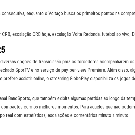
a consecutiva, enquanto o Voltaço busca os primeiros pontos na compet
ir CRB, escalação CRB hoje, escalação Volta Redonda, futebol ao vivo, 
25
diversas opções de transmissão para os torcedores acompanharem os j
 fechado SporTV e no serviço de pay-per-view Premiere. Além disso, al
prefere assistir online, o streaming GloboPlay disponibiliza os jogos 
canal BandSports, que também exibirá algumas partidas ao longo da tem
 compactos com os melhores momentos. Para aqueles que não podem ass
 real com estatísticas, escalações e comentários minuto a minuto.