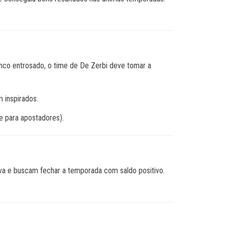
nco entrosado, o time de De Zerbi deve tomar a
 inspirados.
 para apostadores).
va e buscam fechar a temporada com saldo positivo.