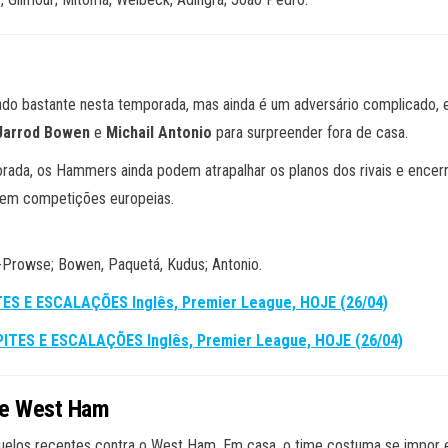
lado bastante nesta temporada, mas ainda é um adversário complicado, 
Jarrod Bowen
e
Michail Antonio
para surpreender fora de casa.
orada, os Hammers ainda podem atrapalhar os planos dos rivais e encer
 em competições europeias.
-Prowse; Bowen, Paquetá, Kudus; Antonio.
TES E ESCALAÇÕES Inglês, Premier League, HOJE (26/04)
PITES E ESCALAÇÕES Inglês, Premier League, HOJE (26/04)
n e West Ham
uelos recentes contra o West Ham. Em casa, o time costuma se impor e