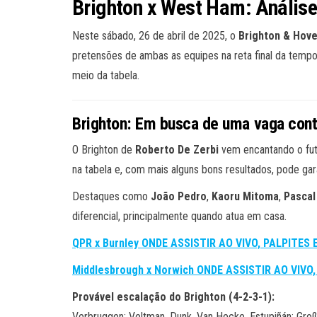
Brighton x West Ham: Análise
Neste sábado, 26 de abril de 2025, o
Brighton & Hove
pretensões de ambas as equipes na reta final da temp
meio da tabela.
Brighton: Em busca de uma vaga cont
O Brighton de
Roberto De Zerbi
vem encantando o fute
na tabela e, com mais alguns bons resultados, pode g
Destaques como
João Pedro
,
Kaoru Mitoma
,
Pascal
diferencial, principalmente quando atua em casa.
QPR x Burnley ONDE ASSISTIR AO VIVO, PALPITES 
Middlesbrough x Norwich ONDE ASSISTIR AO VIVO,
Provável escalação do Brighton (4-2-3-1):
Verbruggen; Veltman, Dunk, Van Hecke, Estupiñán; Groß