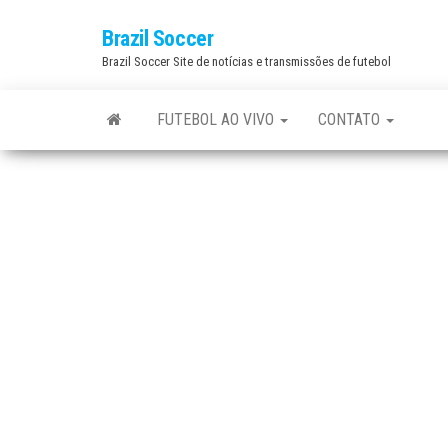
Skip
Brazil Soccer
to
Brazil Soccer Site de notícias e transmissões de futebol
the
content
FUTEBOL AO VIVO
CONTATO