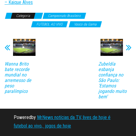
– ⁠Kaique Alves
Categoria
Campeonato Brasileiro
Campeonatos
Internacionais
FUTEBOL AO VIVO
Vasco da Gama
Wanna Brito
Zubeldía
bate recorde
esbanja
mundial no
confiança no
arremesso de
São Paulo:
peso
‘Estamos
paralímpico
jogando muito
bem’
Poweredby
MrNews notícias da TV, lives de hoje é
futebol ao vivo, jogos de hoje