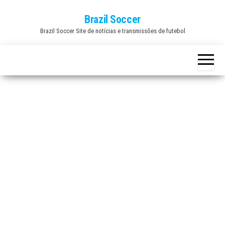
Skip
Brazil Soccer
to
Brazil Soccer Site de notícias e transmissões de futebol
the
content