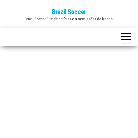
Skip
Brazil Soccer
to
Brazil Soccer Site de notícias e transmissões de futebol
the
content