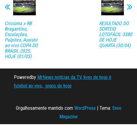
Criciúma x RB
RESULTADO DO
Bragantino,
SORTEIO
Escalações,
LOTOFÁCIL 3380
Palpites, Assistir
DE HOJE
ao vivo COPA DO
QUARTA (30/04)
BRASIL 2025,
HOJE (01/05)
Poweredby
MrNews notícias da TV, lives de hoje é
futebol ao vivo, jogos de hoje
Orgulhosamente mantido com
WordPress
|
Tema:
Envo
Magazine