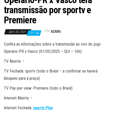
Operário-PR x Vasco terá
transmissão por sportv e
Premiere
Por
ADMIN
abril 30, 2025
Off
Confira as informações sobre a transmissão ao vivo do jogo
Operário-PR x Vasco (01/05/2025 – QUI – 16h):
TV Aberta: –
TV Fechada: sportv (todo o Brasil – a confirmar se haverá
bloqueio para a praça)
TV Pay-per-view: Premiere (todo o Brasil)
Internet Aberta: –
Internet Fechada:
sportv Play