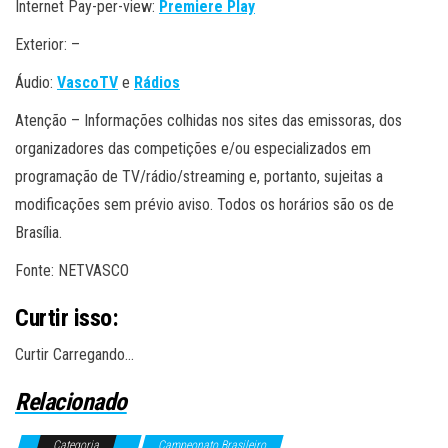
Internet Pay-per-view:
Premiere Play
Exterior: –
Áudio:
VascoTV
e
Rádios
Atenção – Informações colhidas nos sites das emissoras, dos
organizadores das competições e/ou especializados em
programação de TV/rádio/streaming e, portanto, sujeitas a
modificações sem prévio aviso. Todos os horários são os de
Brasília.
Fonte: NETVASCO
Curtir isso:
Curtir
Carregando…
Relacionado
Categoria
Campeonato Brasileiro
Campeonatos