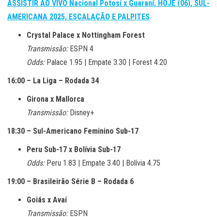
ASSISTIR AO VIVO Nacional Potosí x Guaraní, HOJE (06), SUL-
AMERICANA 2025, ESCALAÇÃO E PALPITES
Crystal Palace x Nottingham Forest
Transmissão:
ESPN 4
Odds:
Palace 1.95 | Empate 3.30 | Forest 4.20
16:00 – La Liga – Rodada 34
Girona x Mallorca
Transmissão:
Disney+
18:30 – Sul-Americano Feminino Sub-17
Peru Sub-17 x Bolívia Sub-17
Odds:
Peru 1.83 | Empate 3.40 | Bolívia 4.75
19:00 – Brasileirão Série B – Rodada 6
Goiás x Avaí
Transmissão:
ESPN