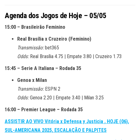
Agenda dos Jogos de Hoje – 05/05
15:00 – Brasileirão Feminino
Real Brasília x Cruzeiro (Feminino)
Transmissão:
bet365
Odds:
Real Brasília 4.75 | Empate 3.80 | Cruzeiro 1.73
15:45 – Serie A Italiana – Rodada 35
Genoa x Milan
Transmissão:
ESPN 2
Odds:
Genoa 2.20 | Empate 3.40 | Milan 3.25
16:00 – Premier League – Rodada 35
ASSISTIR AO VIVO Vitória x Defensa y Justicia , HOJE (06),
SUL-AMERICANA 2025, ESCALAÇÃO E PALPITES