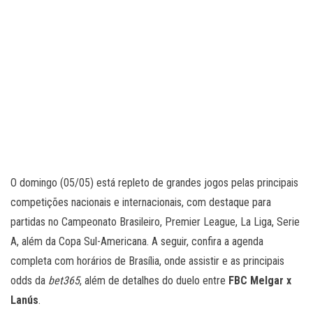
O domingo (05/05) está repleto de grandes jogos pelas principais
competições nacionais e internacionais, com destaque para
partidas no Campeonato Brasileiro, Premier League, La Liga, Serie
A, além da Copa Sul-Americana. A seguir, confira a agenda
completa com horários de Brasília, onde assistir e as principais
odds da
bet365
, além de detalhes do duelo entre
FBC Melgar x
Lanús
.