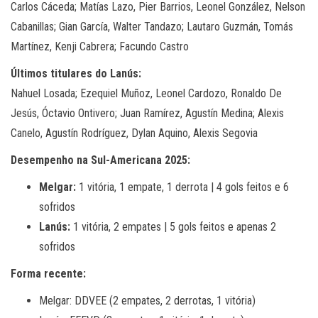
Carlos Cáceda; Matías Lazo, Pier Barrios, Leonel González, Nelson
Cabanillas; Gian García, Walter Tandazo; Lautaro Guzmán, Tomás
Martínez, Kenji Cabrera; Facundo Castro
Últimos titulares do Lanús:
Nahuel Losada; Ezequiel Muñoz, Leonel Cardozo, Ronaldo De
Jesús, Óctavio Ontivero; Juan Ramírez, Agustín Medina; Alexis
Canelo, Agustín Rodríguez, Dylan Aquino, Alexis Segovia
Desempenho na Sul-Americana 2025:
Melgar:
1 vitória, 1 empate, 1 derrota | 4 gols feitos e 6
sofridos
Lanús:
1 vitória, 2 empates | 5 gols feitos e apenas 2
sofridos
Forma recente:
Melgar: DDVEE (2 empates, 2 derrotas, 1 vitória)