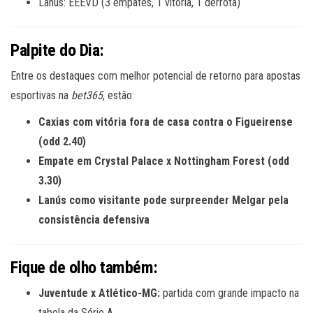
Lanús: EEEVD (3 empates, 1 vitória, 1 derrota)
Palpite do Dia:
Entre os destaques com melhor potencial de retorno para apostas
esportivas na
bet365
, estão:
Caxias com vitória fora de casa contra o Figueirense
(odd 2.40)
Empate em Crystal Palace x Nottingham Forest (odd
3.30)
Lanús como visitante pode surpreender Melgar pela
consistência defensiva
Fique de olho também:
Juventude x Atlético-MG:
partida com grande impacto na
tabela da Série A.