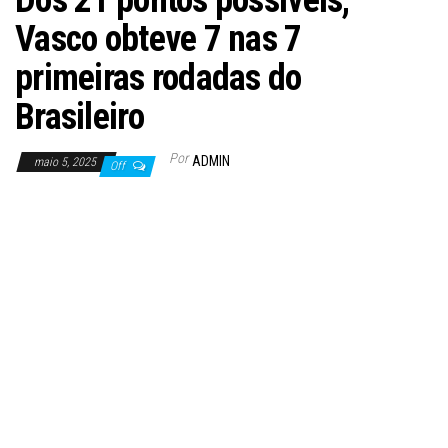
Dos 21 pontos possíveis,
Vasco obteve 7 nas 7
primeiras rodadas do
Brasileiro
Por
ADMIN
maio 5, 2025
Off