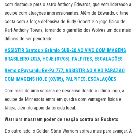
com destaque para o astro Anthony Edwards, que vem liderando a
equipe com atuações impressionantes. Além de Edwards, o time
conta com a força defensiva de Rudy Gobert e o jogo físico de
Karl-Anthony Towns, tornando o garrafão dos Wolves um dos mais
difíceis de ser penetrado.
ASSISTIR Santos x Grêmio SUB-20 AO VIVO COM IMAGENS
BRASILEIRO 2025, HOJE (07/05), PALPITES, ESCALAÇÕES
Remo x Paysandu Re-Pa 777, ASSISTIR AO VIVO PARAZÃO
COM IMAGENS HOJE (07/05), PALPITES, ESCALAÇÕES
Com mais de uma semana de descanso desde o último jogo, a
equipe de Minnesota entra em quadra com vantagem física e
tática, além do apoio da torcida local.
Warriors mostram poder de reação contra os Rockets
Do outro lado, o Golden State Warriors sofreu mais para avançar. A