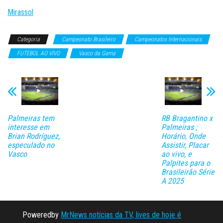
Mirassol
Categoria
Campeonato Brasileiro
Campeonatos Internacionais
FUTEBOL AO VIVO
Vasco da Gama
Palmeiras tem
RB Bragantino x
interesse em
Palmeiras ;
Brian Rodríguez,
Horário, Onde
especulado no
Assistir, Placar
Vasco
ao vivo, e
Palpites para o
Brasileirão Série
A 2025
Poweredby
MrNews notícias da TV, lives de hoje é