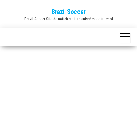
Skip
Brazil Soccer
to
Brazil Soccer Site de notícias e transmissões de futebol
the
content