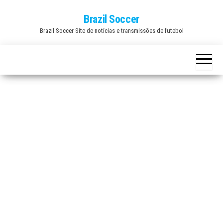
Skip
Brazil Soccer
to
Brazil Soccer Site de notícias e transmissões de futebol
the
content