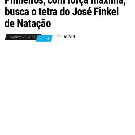
Pinheiros, com força máxima,
busca o tetra do José Finkel
de Natação
Por
ADMIN
outubro 27, 2025
Off