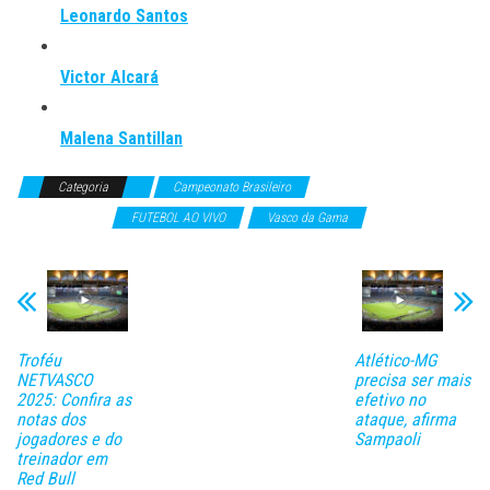
Leonardo Santos
Victor Alcará
Malena Santillan
Categoria
Campeonato Brasileiro
Campeonatos
Internacionais
FUTEBOL AO VIVO
Vasco da Gama
Troféu
Atlético-MG
NETVASCO
precisa ser mais
2025: Confira as
efetivo no
notas dos
ataque, afirma
jogadores e do
Sampaoli
treinador em
Red Bull