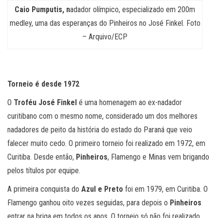
Caio Pumputis, n
adador olímpico, especializado em 200m
medley, uma das esperanças do Pinheiros no José Finkel. Foto
– Arquivo/ECP
Torneio é desde 1972
O
Troféu José Finkel
é uma homenagem ao ex-nadador
curitibano com o mesmo nome, considerado um dos melhores
nadadores de peito da história do estado do Paraná que veio
falecer muito cedo. O primeiro torneio foi realizado em 1972, em
Curitiba. Desde então,
Pinheiros
, Flamengo e Minas vem brigando
pelos títulos por equipe.
A primeira conquista do
Azul e Preto
foi em 1979, em Curitiba. O
Flamengo ganhou oito vezes seguidas, para depois o
Pinheiros
entrar na briga em todos os anos. O torneio só não foi realizado