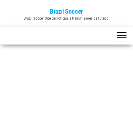
Skip
Brazil Soccer
to
Brazil Soccer Site de notícias e transmissões de futebol
the
content