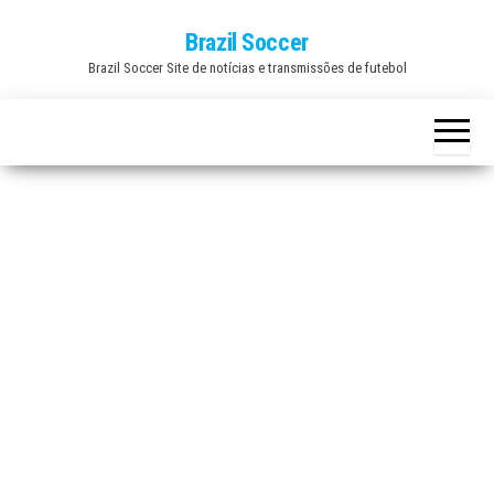
Skip
Brazil Soccer
to
Brazil Soccer Site de notícias e transmissões de futebol
the
content