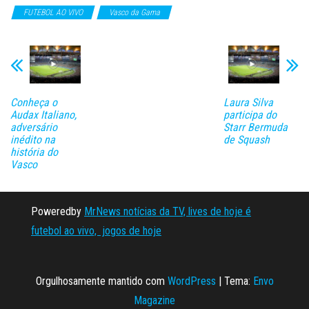
FUTEBOL AO VIVO
Vasco da Gama
Conheça o
Laura Silva
Audax Italiano,
participa do
adversário
Starr Bermuda
inédito na
de Squash
história do
Vasco
Poweredby
MrNews notícias da TV, lives de hoje é
futebol ao vivo, jogos de hoje
Orgulhosamente mantido com
WordPress
|
Tema:
Envo
Magazine