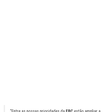
“Entre as nossas prioridades da
EBC
estão ampliar a