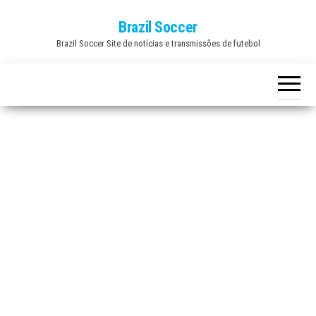
Skip
Brazil Soccer
to
Brazil Soccer Site de notícias e transmissões de futebol
the
content